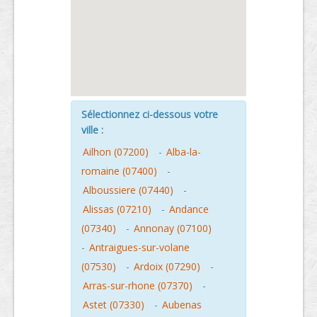
Sélectionnez ci-dessous votre
ville :
Ailhon (07200)
-
Alba-la-
romaine (07400)
-
Alboussiere (07440)
-
Alissas (07210)
-
Andance
(07340)
-
Annonay (07100)
-
Antraigues-sur-volane
(07530)
-
Ardoix (07290)
-
Arras-sur-rhone (07370)
-
Astet (07330)
-
Aubenas