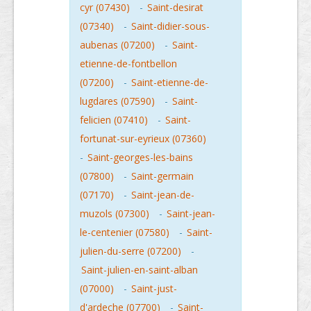
cyr (07430)
-
Saint-desirat
(07340)
-
Saint-didier-sous-
aubenas (07200)
-
Saint-
etienne-de-fontbellon
(07200)
-
Saint-etienne-de-
lugdares (07590)
-
Saint-
felicien (07410)
-
Saint-
fortunat-sur-eyrieux (07360)
-
Saint-georges-les-bains
(07800)
-
Saint-germain
(07170)
-
Saint-jean-de-
muzols (07300)
-
Saint-jean-
le-centenier (07580)
-
Saint-
julien-du-serre (07200)
-
Saint-julien-en-saint-alban
(07000)
-
Saint-just-
d'ardeche (07700)
-
Saint-