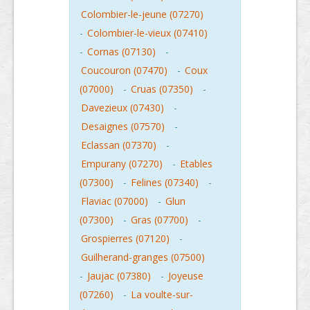
Colombier-le-jeune (07270)
-
Colombier-le-vieux (07410)
-
Cornas (07130)
-
Coucouron (07470)
-
Coux
(07000)
-
Cruas (07350)
-
Davezieux (07430)
-
Desaignes (07570)
-
Eclassan (07370)
-
Empurany (07270)
-
Etables
(07300)
-
Felines (07340)
-
Flaviac (07000)
-
Glun
(07300)
-
Gras (07700)
-
Grospierres (07120)
-
Guilherand-granges (07500)
-
Jaujac (07380)
-
Joyeuse
(07260)
-
La voulte-sur-