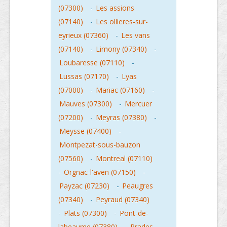
(07300)
-
Les assions
(07140)
-
Les ollieres-sur-
eyrieux (07360)
-
Les vans
(07140)
-
Limony (07340)
-
Loubaresse (07110)
-
Lussas (07170)
-
Lyas
(07000)
-
Mariac (07160)
-
Mauves (07300)
-
Mercuer
(07200)
-
Meyras (07380)
-
Meysse (07400)
-
Montpezat-sous-bauzon
(07560)
-
Montreal (07110)
-
Orgnac-l'aven (07150)
-
Payzac (07230)
-
Peaugres
(07340)
-
Peyraud (07340)
-
Plats (07300)
-
Pont-de-
labeaume (07380)
-
Prades