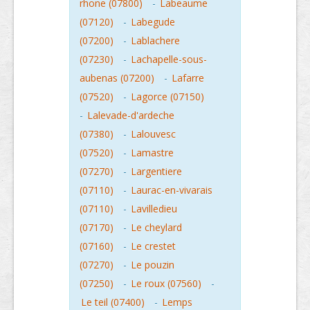
rhone (07800)
-
Labeaume
(07120)
-
Labegude
(07200)
-
Lablachere
(07230)
-
Lachapelle-sous-
aubenas (07200)
-
Lafarre
(07520)
-
Lagorce (07150)
-
Lalevade-d'ardeche
(07380)
-
Lalouvesc
(07520)
-
Lamastre
(07270)
-
Largentiere
(07110)
-
Laurac-en-vivarais
(07110)
-
Lavilledieu
(07170)
-
Le cheylard
(07160)
-
Le crestet
(07270)
-
Le pouzin
(07250)
-
Le roux (07560)
-
Le teil (07400)
-
Lemps