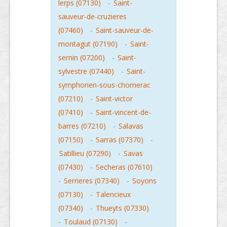
lerps (07130)
-
Saint-
sauveur-de-cruzieres
(07460)
-
Saint-sauveur-de-
montagut (07190)
-
Saint-
sernin (07200)
-
Saint-
sylvestre (07440)
-
Saint-
symphorien-sous-chomerac
(07210)
-
Saint-victor
(07410)
-
Saint-vincent-de-
barres (07210)
-
Salavas
(07150)
-
Sarras (07370)
-
Satillieu (07290)
-
Savas
(07430)
-
Secheras (07610)
-
Serrieres (07340)
-
Soyons
(07130)
-
Talencieux
(07340)
-
Thueyts (07330)
-
Toulaud (07130)
-