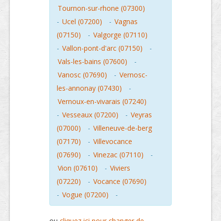
Tournon-sur-rhone (07300)
-
Ucel (07200)
-
Vagnas
(07150)
-
Valgorge (07110)
-
Vallon-pont-d'arc (07150)
-
Vals-les-bains (07600)
-
Vanosc (07690)
-
Vernosc-
les-annonay (07430)
-
Vernoux-en-vivarais (07240)
-
Vesseaux (07200)
-
Veyras
(07000)
-
Villeneuve-de-berg
(07170)
-
Villevocance
(07690)
-
Vinezac (07110)
-
Vion (07610)
-
Viviers
(07220)
-
Vocance (07690)
-
Vogue (07200)
-
ou
cliquez ici pour changer de