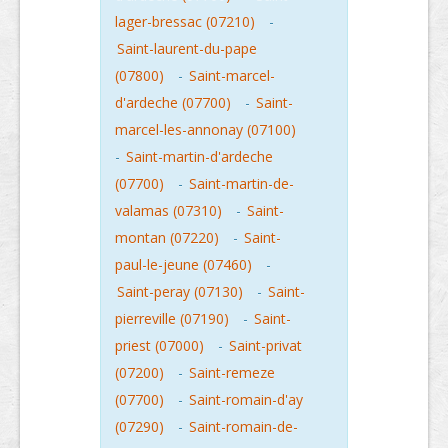
lager-bressac (07210)
-
Saint-laurent-du-pape
(07800)
-
Saint-marcel-
d'ardeche (07700)
-
Saint-
marcel-les-annonay (07100)
-
Saint-martin-d'ardeche
(07700)
-
Saint-martin-de-
valamas (07310)
-
Saint-
montan (07220)
-
Saint-
paul-le-jeune (07460)
-
Saint-peray (07130)
-
Saint-
pierreville (07190)
-
Saint-
priest (07000)
-
Saint-privat
(07200)
-
Saint-remeze
(07700)
-
Saint-romain-d'ay
(07290)
-
Saint-romain-de-