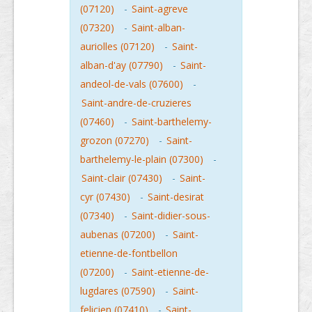
(07120)
-
Saint-agreve
(07320)
-
Saint-alban-
auriolles (07120)
-
Saint-
alban-d'ay (07790)
-
Saint-
andeol-de-vals (07600)
-
Saint-andre-de-cruzieres
(07460)
-
Saint-barthelemy-
grozon (07270)
-
Saint-
barthelemy-le-plain (07300)
-
Saint-clair (07430)
-
Saint-
cyr (07430)
-
Saint-desirat
(07340)
-
Saint-didier-sous-
aubenas (07200)
-
Saint-
etienne-de-fontbellon
(07200)
-
Saint-etienne-de-
lugdares (07590)
-
Saint-
felicien (07410)
-
Saint-