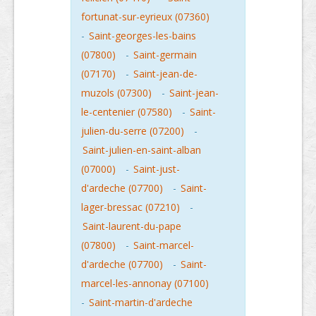
fortunat-sur-eyrieux (07360)
-
Saint-georges-les-bains
(07800)
-
Saint-germain
(07170)
-
Saint-jean-de-
muzols (07300)
-
Saint-jean-
le-centenier (07580)
-
Saint-
julien-du-serre (07200)
-
Saint-julien-en-saint-alban
(07000)
-
Saint-just-
d'ardeche (07700)
-
Saint-
lager-bressac (07210)
-
Saint-laurent-du-pape
(07800)
-
Saint-marcel-
d'ardeche (07700)
-
Saint-
marcel-les-annonay (07100)
-
Saint-martin-d'ardeche