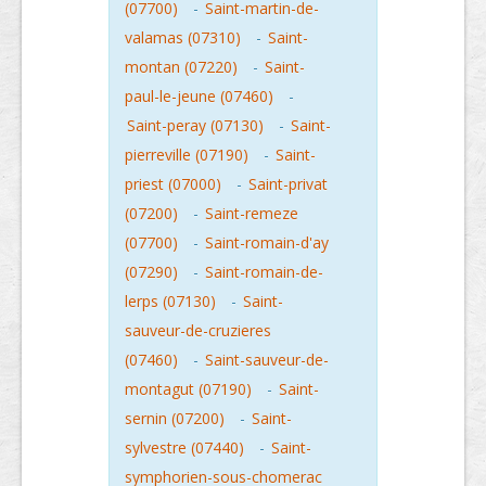
(07700)
-
Saint-martin-de-
valamas (07310)
-
Saint-
montan (07220)
-
Saint-
paul-le-jeune (07460)
-
Saint-peray (07130)
-
Saint-
pierreville (07190)
-
Saint-
priest (07000)
-
Saint-privat
(07200)
-
Saint-remeze
(07700)
-
Saint-romain-d'ay
(07290)
-
Saint-romain-de-
lerps (07130)
-
Saint-
sauveur-de-cruzieres
(07460)
-
Saint-sauveur-de-
montagut (07190)
-
Saint-
sernin (07200)
-
Saint-
sylvestre (07440)
-
Saint-
symphorien-sous-chomerac