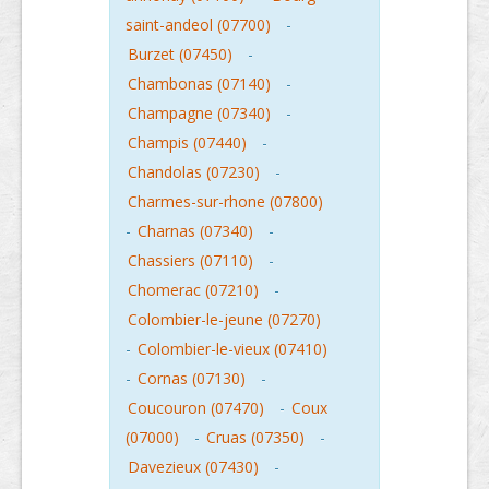
saint-andeol (07700)
-
Burzet (07450)
-
Chambonas (07140)
-
Champagne (07340)
-
Champis (07440)
-
Chandolas (07230)
-
Charmes-sur-rhone (07800)
-
Charnas (07340)
-
Chassiers (07110)
-
Chomerac (07210)
-
Colombier-le-jeune (07270)
-
Colombier-le-vieux (07410)
-
Cornas (07130)
-
Coucouron (07470)
-
Coux
(07000)
-
Cruas (07350)
-
Davezieux (07430)
-