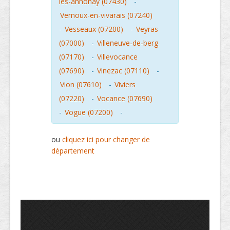
les-annonay (07430)
-
Vernoux-en-vivarais (07240)
-
Vesseaux (07200)
-
Veyras
(07000)
-
Villeneuve-de-berg
(07170)
-
Villevocance
(07690)
-
Vinezac (07110)
-
Vion (07610)
-
Viviers
(07220)
-
Vocance (07690)
-
Vogue (07200)
-
ou
cliquez ici pour changer de
département