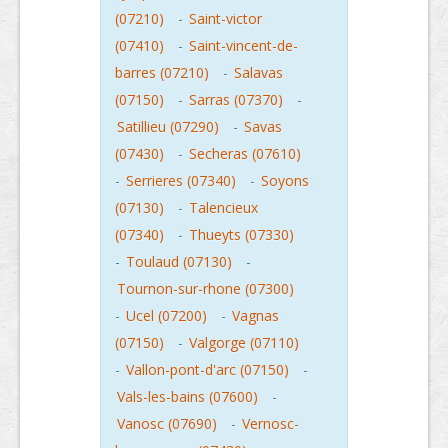
(07210)
-
Saint-victor
(07410)
-
Saint-vincent-de-
barres (07210)
-
Salavas
(07150)
-
Sarras (07370)
-
Satillieu (07290)
-
Savas
(07430)
-
Secheras (07610)
-
Serrieres (07340)
-
Soyons
(07130)
-
Talencieux
(07340)
-
Thueyts (07330)
-
Toulaud (07130)
-
Tournon-sur-rhone (07300)
-
Ucel (07200)
-
Vagnas
(07150)
-
Valgorge (07110)
-
Vallon-pont-d'arc (07150)
-
Vals-les-bains (07600)
-
Vanosc (07690)
-
Vernosc-