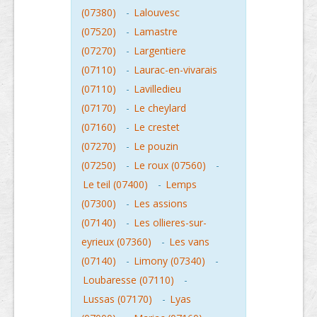
(07380)
-
Lalouvesc
(07520)
-
Lamastre
(07270)
-
Largentiere
(07110)
-
Laurac-en-vivarais
(07110)
-
Lavilledieu
(07170)
-
Le cheylard
(07160)
-
Le crestet
(07270)
-
Le pouzin
(07250)
-
Le roux (07560)
-
Le teil (07400)
-
Lemps
(07300)
-
Les assions
(07140)
-
Les ollieres-sur-
eyrieux (07360)
-
Les vans
(07140)
-
Limony (07340)
-
Loubaresse (07110)
-
Lussas (07170)
-
Lyas