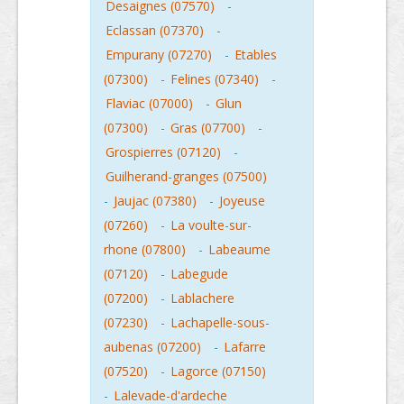
Desaignes (07570)
-
Eclassan (07370)
-
Empurany (07270)
-
Etables
(07300)
-
Felines (07340)
-
Flaviac (07000)
-
Glun
(07300)
-
Gras (07700)
-
Grospierres (07120)
-
Guilherand-granges (07500)
-
Jaujac (07380)
-
Joyeuse
(07260)
-
La voulte-sur-
rhone (07800)
-
Labeaume
(07120)
-
Labegude
(07200)
-
Lablachere
(07230)
-
Lachapelle-sous-
aubenas (07200)
-
Lafarre
(07520)
-
Lagorce (07150)
-
Lalevade-d'ardeche