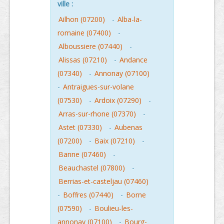
ville :
Ailhon (07200)
-
Alba-la-
romaine (07400)
-
Alboussiere (07440)
-
Alissas (07210)
-
Andance
(07340)
-
Annonay (07100)
-
Antraigues-sur-volane
(07530)
-
Ardoix (07290)
-
Arras-sur-rhone (07370)
-
Astet (07330)
-
Aubenas
(07200)
-
Baix (07210)
-
Banne (07460)
-
Beauchastel (07800)
-
Berrias-et-casteljau (07460)
-
Boffres (07440)
-
Borne
(07590)
-
Boulieu-les-
annonay (07100)
-
Bourg-