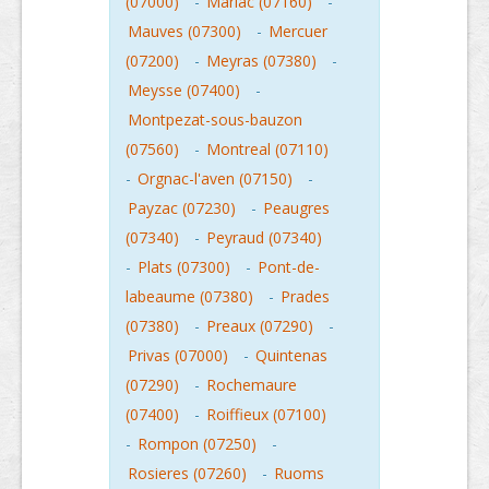
(07000)
-
Mariac (07160)
-
Mauves (07300)
-
Mercuer
(07200)
-
Meyras (07380)
-
Meysse (07400)
-
Montpezat-sous-bauzon
(07560)
-
Montreal (07110)
-
Orgnac-l'aven (07150)
-
Payzac (07230)
-
Peaugres
(07340)
-
Peyraud (07340)
-
Plats (07300)
-
Pont-de-
labeaume (07380)
-
Prades
(07380)
-
Preaux (07290)
-
Privas (07000)
-
Quintenas
(07290)
-
Rochemaure
(07400)
-
Roiffieux (07100)
-
Rompon (07250)
-
Rosieres (07260)
-
Ruoms