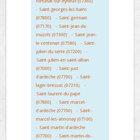
fortunat-sur-eyrieux (07360)
-
Saint-georges-les-bains
(07800)
-
Saint-germain
(07170)
-
Saint-jean-de-
muzols (07300)
-
Saint-jean-
le-centenier (07580)
-
Saint-
julien-du-serre (07200)
-
Saint-julien-en-saint-alban
(07000)
-
Saint-just-
d'ardeche (07700)
-
Saint-
lager-bressac (07210)
-
Saint-laurent-du-pape
(07800)
-
Saint-marcel-
d'ardeche (07700)
-
Saint-
marcel-les-annonay (07100)
-
Saint-martin-d'ardeche
(07700)
-
Saint-martin-de-