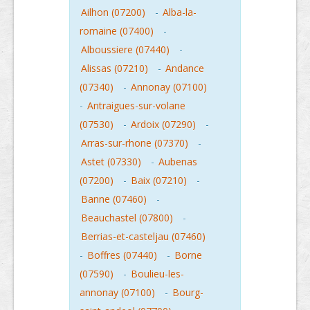
Ailhon (07200)
-
Alba-la-
romaine (07400)
-
Alboussiere (07440)
-
Alissas (07210)
-
Andance
(07340)
-
Annonay (07100)
-
Antraigues-sur-volane
(07530)
-
Ardoix (07290)
-
Arras-sur-rhone (07370)
-
Astet (07330)
-
Aubenas
(07200)
-
Baix (07210)
-
Banne (07460)
-
Beauchastel (07800)
-
Berrias-et-casteljau (07460)
-
Boffres (07440)
-
Borne
(07590)
-
Boulieu-les-
annonay (07100)
-
Bourg-