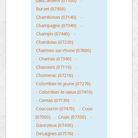
saint-andeol (07700)
-
Burzet (07450)
-
Chambonas (07140)
-
Champagne (07340)
-
Champis (07440)
-
Chandolas (07230)
-
Charmes-sur-rhone (07800)
-
Charnas (07340)
-
Chassiers (07110)
-
Chomerac (07210)
-
Colombier-le-jeune (07270)
-
Colombier-le-vieux (07410)
-
Cornas (07130)
-
Coucouron (07470)
-
Coux
(07000)
-
Cruas (07350)
-
Davezieux (07430)
-
Desaignes (07570)
-