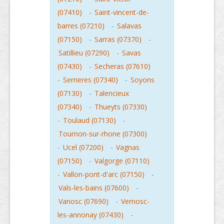
(07410)
-
Saint-vincent-de-
barres (07210)
-
Salavas
(07150)
-
Sarras (07370)
-
Satillieu (07290)
-
Savas
(07430)
-
Secheras (07610)
-
Serrieres (07340)
-
Soyons
(07130)
-
Talencieux
(07340)
-
Thueyts (07330)
-
Toulaud (07130)
-
Tournon-sur-rhone (07300)
-
Ucel (07200)
-
Vagnas
(07150)
-
Valgorge (07110)
-
Vallon-pont-d'arc (07150)
-
Vals-les-bains (07600)
-
Vanosc (07690)
-
Vernosc-
les-annonay (07430)
-