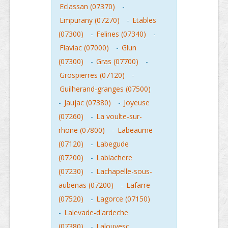
Eclassan (07370)
-
Empurany (07270)
-
Etables
(07300)
-
Felines (07340)
-
Flaviac (07000)
-
Glun
(07300)
-
Gras (07700)
-
Grospierres (07120)
-
Guilherand-granges (07500)
-
Jaujac (07380)
-
Joyeuse
(07260)
-
La voulte-sur-
rhone (07800)
-
Labeaume
(07120)
-
Labegude
(07200)
-
Lablachere
(07230)
-
Lachapelle-sous-
aubenas (07200)
-
Lafarre
(07520)
-
Lagorce (07150)
-
Lalevade-d'ardeche
(07380)
-
Lalouvesc