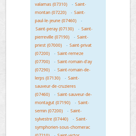
valamas (07310)
-
Saint-
montan (07220)
-
Saint-
paul-le-jeune (07460)
-
Saint-peray (07130)
-
Saint-
pierreville (07190)
-
Saint-
priest (07000)
-
Saint-privat
(07200)
-
Saint-remeze
(07700)
-
Saint-romain-d'ay
(07290)
-
Saint-romain-de-
lerps (07130)
-
Saint-
sauveur-de-cruzieres
(07460)
-
Saint-sauveur-de-
montagut (07190)
-
Saint-
sernin (07200)
-
Saint-
sylvestre (07440)
-
Saint-
symphorien-sous-chomerac
(07210)
-
Saint-victor