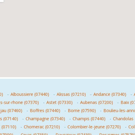
0)
-
Alboussiere (07440)
-
Alissas (07210)
-
Andance (07340)
-
as-sur-rhone (07370)
-
Astet (07330)
-
Aubenas (07200)
-
Baix (0
ljau (07460)
-
Boffres (07440)
-
Borne (07590)
-
Boulieu-les-ann
 (07140)
-
Champagne (07340)
-
Champis (07440)
-
Chandolas 
 (07110)
-
Chomerac (07210)
-
Colombier-le-jeune (07270)
-
Col
(07000)
-
Cruas (07350)
-
Davezieux (07430)
-
Desaignes (07570