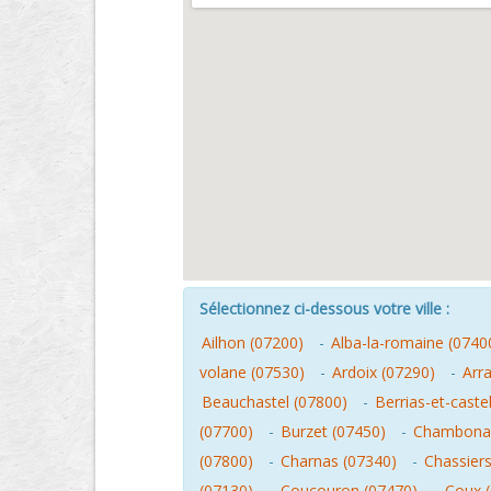
Sélectionnez ci-dessous votre ville :
Ailhon (07200)
-
Alba-la-romaine (0740
volane (07530)
-
Ardoix (07290)
-
Arr
Beauchastel (07800)
-
Berrias-et-caste
(07700)
-
Burzet (07450)
-
Chambonas
(07800)
-
Charnas (07340)
-
Chassiers
(07130)
-
Coucouron (07470)
-
Coux 