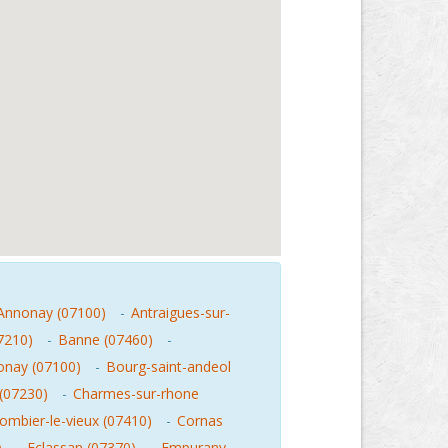
Annonay (07100)
-
Antraigues-sur-
7210)
-
Banne (07460)
-
onay (07100)
-
Bourg-saint-andeol
(07230)
-
Charmes-sur-rhone
ombier-le-vieux (07410)
-
Cornas
)
-
Eclassan (07370)
-
Empurany