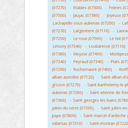
(07270)
-
Etables (07300)
-
Felines (0
(07500)
-
Jaujac (07380)
-
Joyeuse (0
Lachapelle-sous-aubenas (07200)
-
Laf
(07270)
-
Largentiere (07110)
-
Laurac
(07250)
-
Le roux (07560)
-
Le teil (0
Limony (07340)
-
Loubaresse (07110)
(07380)
-
Meysse (07400)
-
Montpeza
(07340)
-
Peyraud (07340)
-
Plats (07
(07290)
-
Rochemaure (07400)
-
Roif
alban-auriolles (07120)
-
Saint-alban-d'
grozon (07270)
-
Saint-barthelemy-le-p
aubenas (07200)
-
Saint-etienne-de-fon
(07360)
-
Saint-georges-les-bains (0780
julien-du-serre (07200)
-
Saint-julien-en
pape (07800)
-
Saint-marcel-d'ardeche 
valamas (07310)
-
Saint-montan (07220