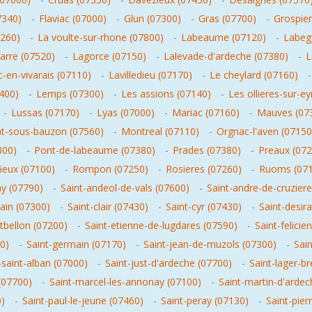
7340)
-
Flaviac (07000)
-
Glun (07300)
-
Gras (07700)
-
Grospier
7260)
-
La voulte-sur-rhone (07800)
-
Labeaume (07120)
-
Labeg
arre (07520)
-
Lagorce (07150)
-
Lalevade-d'ardeche (07380)
-
L
-en-vivarais (07110)
-
Lavilledieu (07170)
-
Le cheylard (07160)
7400)
-
Lemps (07300)
-
Les assions (07140)
-
Les ollieres-sur-ey
-
Lussas (07170)
-
Lyas (07000)
-
Mariac (07160)
-
Mauves (07
t-sous-bauzon (07560)
-
Montreal (07110)
-
Orgnac-l'aven (07150
300)
-
Pont-de-labeaume (07380)
-
Prades (07380)
-
Preaux (072
fieux (07100)
-
Rompon (07250)
-
Rosieres (07260)
-
Ruoms (07
ay (07790)
-
Saint-andeol-de-vals (07600)
-
Saint-andre-de-cruzier
lain (07300)
-
Saint-clair (07430)
-
Saint-cyr (07430)
-
Saint-desir
tbellon (07200)
-
Saint-etienne-de-lugdares (07590)
-
Saint-felicie
0)
-
Saint-germain (07170)
-
Saint-jean-de-muzols (07300)
-
Sain
-saint-alban (07000)
-
Saint-just-d'ardeche (07700)
-
Saint-lager-b
(07700)
-
Saint-marcel-les-annonay (07100)
-
Saint-martin-d'ardec
)
-
Saint-paul-le-jeune (07460)
-
Saint-peray (07130)
-
Saint-pier