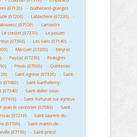
res (07120)
-
Guilherand-granges
ude (07200)
-
Lablachere (07230)
-
alouvesc (07520)
-
Lamastre
-
Le crestet (07270)
-
Le pouzin
rieux (07360)
-
Les vans (07140)
-
300)
-
Mercuer (07200)
-
Meyras
)
-
Payzac (07230)
-
Peaugres
90)
-
Privas (07000)
-
Quintenas
120)
-
Saint-agreve (07320)
-
Saint-
es (07460)
-
Saint-barthelemy-
at (07340)
-
Saint-didier-sous-
n (07410)
-
Saint-fortunat-sur-eyrieux
t-jean-le-centenier (07580)
-
Saint-
ressac (07210)
-
Saint-laurent-du-
he (07700)
-
Saint-martin-de-
reville (07190)
-
Saint-priest