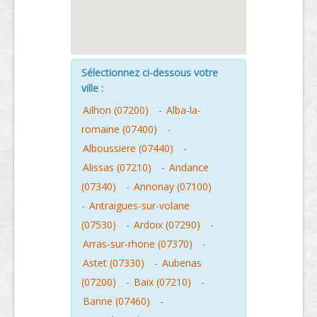
Sélectionnez ci-dessous votre
ville :
Ailhon (07200)
-
Alba-la-
romaine (07400)
-
Alboussiere (07440)
-
Alissas (07210)
-
Andance
(07340)
-
Annonay (07100)
-
Antraigues-sur-volane
(07530)
-
Ardoix (07290)
-
Arras-sur-rhone (07370)
-
Astet (07330)
-
Aubenas
(07200)
-
Baix (07210)
-
Banne (07460)
-