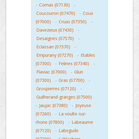
-
Cornas (07130)
-
Coucouron (07470)
-
Coux
(07000)
-
Cruas (07350)
-
Davezieux (07430)
-
Desaignes (07570)
-
Eclassan (07370)
-
Empurany (07270)
-
Etables
(07300)
-
Felines (07340)
-
Flaviac (07000)
-
Glun
(07300)
-
Gras (07700)
-
Grospierres (07120)
-
Guilherand-granges (07500)
-
Jaujac (07380)
-
Joyeuse
(07260)
-
La voulte-sur-
rhone (07800)
-
Labeaume
(07120)
-
Labegude
(07200)
-
Lablachere