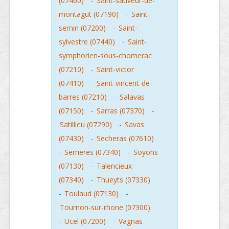
(07460)
-
Saint-sauveur-de-
montagut (07190)
-
Saint-
sernin (07200)
-
Saint-
sylvestre (07440)
-
Saint-
symphorien-sous-chomerac
(07210)
-
Saint-victor
(07410)
-
Saint-vincent-de-
barres (07210)
-
Salavas
(07150)
-
Sarras (07370)
-
Satillieu (07290)
-
Savas
(07430)
-
Secheras (07610)
-
Serrieres (07340)
-
Soyons
(07130)
-
Talencieux
(07340)
-
Thueyts (07330)
-
Toulaud (07130)
-
Tournon-sur-rhone (07300)
-
Ucel (07200)
-
Vagnas