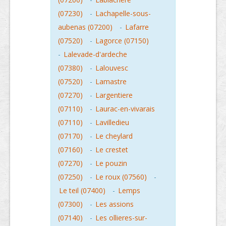
(07230)
-
Lachapelle-sous-
aubenas (07200)
-
Lafarre
(07520)
-
Lagorce (07150)
-
Lalevade-d'ardeche
(07380)
-
Lalouvesc
(07520)
-
Lamastre
(07270)
-
Largentiere
(07110)
-
Laurac-en-vivarais
(07110)
-
Lavilledieu
(07170)
-
Le cheylard
(07160)
-
Le crestet
(07270)
-
Le pouzin
(07250)
-
Le roux (07560)
-
Le teil (07400)
-
Lemps
(07300)
-
Les assions
(07140)
-
Les ollieres-sur-