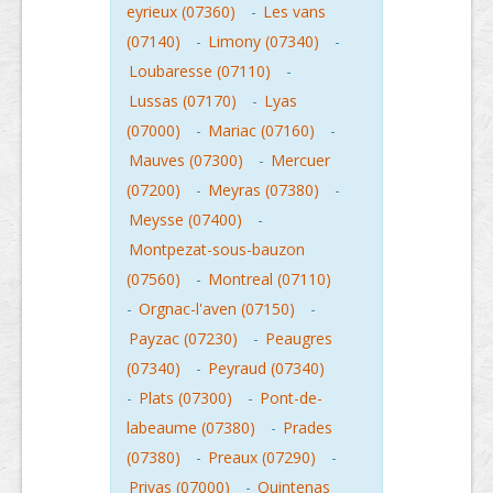
eyrieux (07360)
-
Les vans
(07140)
-
Limony (07340)
-
Loubaresse (07110)
-
Lussas (07170)
-
Lyas
(07000)
-
Mariac (07160)
-
Mauves (07300)
-
Mercuer
(07200)
-
Meyras (07380)
-
Meysse (07400)
-
Montpezat-sous-bauzon
(07560)
-
Montreal (07110)
-
Orgnac-l'aven (07150)
-
Payzac (07230)
-
Peaugres
(07340)
-
Peyraud (07340)
-
Plats (07300)
-
Pont-de-
labeaume (07380)
-
Prades
(07380)
-
Preaux (07290)
-
Privas (07000)
-
Quintenas