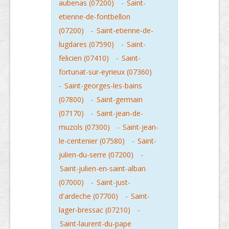
aubenas (07200)
-
Saint-
etienne-de-fontbellon
(07200)
-
Saint-etienne-de-
lugdares (07590)
-
Saint-
felicien (07410)
-
Saint-
fortunat-sur-eyrieux (07360)
-
Saint-georges-les-bains
(07800)
-
Saint-germain
(07170)
-
Saint-jean-de-
muzols (07300)
-
Saint-jean-
le-centenier (07580)
-
Saint-
julien-du-serre (07200)
-
Saint-julien-en-saint-alban
(07000)
-
Saint-just-
d'ardeche (07700)
-
Saint-
lager-bressac (07210)
-
Saint-laurent-du-pape