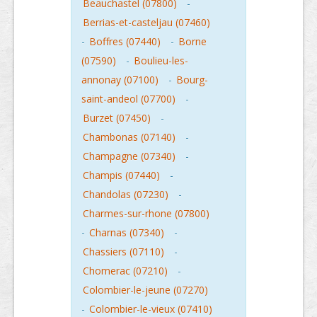
Beauchastel (07800)
-
Berrias-et-casteljau (07460)
-
Boffres (07440)
-
Borne
(07590)
-
Boulieu-les-
annonay (07100)
-
Bourg-
saint-andeol (07700)
-
Burzet (07450)
-
Chambonas (07140)
-
Champagne (07340)
-
Champis (07440)
-
Chandolas (07230)
-
Charmes-sur-rhone (07800)
-
Charnas (07340)
-
Chassiers (07110)
-
Chomerac (07210)
-
Colombier-le-jeune (07270)
-
Colombier-le-vieux (07410)