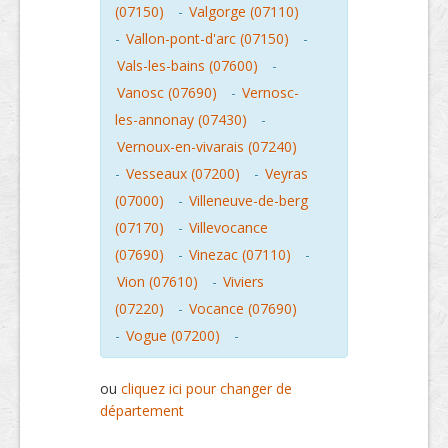
(07150)
-
Valgorge (07110)
-
Vallon-pont-d'arc (07150)
-
Vals-les-bains (07600)
-
Vanosc (07690)
-
Vernosc-
les-annonay (07430)
-
Vernoux-en-vivarais (07240)
-
Vesseaux (07200)
-
Veyras
(07000)
-
Villeneuve-de-berg
(07170)
-
Villevocance
(07690)
-
Vinezac (07110)
-
Vion (07610)
-
Viviers
(07220)
-
Vocance (07690)
-
Vogue (07200)
-
ou
cliquez ici pour changer de
département